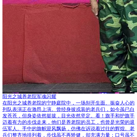
阳光之城养老院军魂闪耀
在阳光之城养老院的宁静庭院中，一场别开生面、振奋人心的
列队表演正在激昂上演。曾经身披戎装的老兵们，如今虽已白
发苍苍，但身姿依然挺拔，目光依然坚定。看！旗手和护旗手
迈着有力的步伐走来，他们是养老院的员工，也曾是光荣的退
伍军人。手中的旗帜迎风飘扬，仿佛在诉说着过往的辉煌。老
兵们整齐地排列着，步伐虽不再矫健，却充满力量；口号虽不